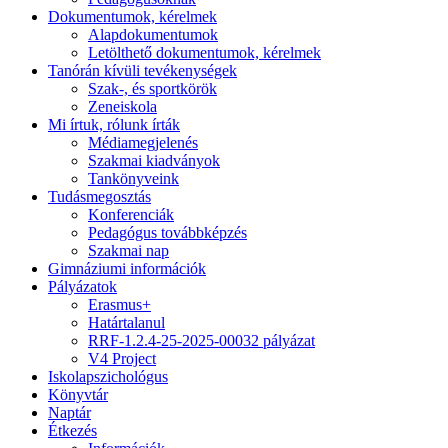
Dokumentumok, kérelmek
Alapdokumentumok
Letölthető dokumentumok, kérelmek
Tanórán kívüli tevékenységek
Szak-, és sportkörök
Zeneiskola
Mi írtuk, rólunk írták
Médiamegjelenés
Szakmai kiadványok
Tankönyveink
Tudásmegosztás
Konferenciák
Pedagógus továbbképzés
Szakmai nap
Gimnáziumi információk
Pályázatok
Erasmus+
Határtalanul
RRF-1.2.4-25-2025-00032 pályázat
V4 Project
Iskolapszichológus
Könyvtár
Naptár
Étkezés