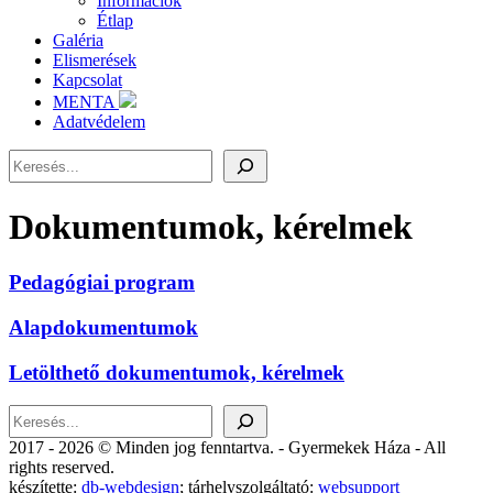
Információk
Étlap
Galéria
Elismerések
Kapcsolat
MENTA
Adatvédelem
Keresés
Dokumentumok, kérelmek
Pedagógiai program
Alapdokumentumok
Letölthető dokumentumok, kérelmek
Keresés
2017 - 2026 © Minden jog fenntartva. - Gyermekek Háza - All
rights reserved.
készítette:
db-webdesign
; tárhelyszolgáltató:
websupport