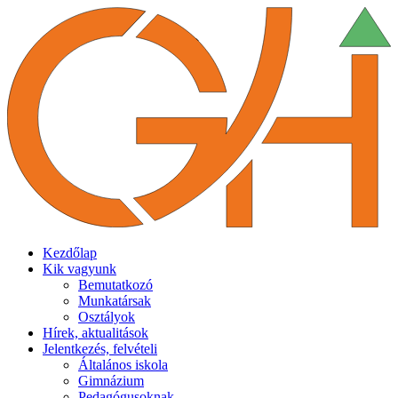
Kezdőlap
Kik vagyunk
Bemutatkozó
Munkatársak
Osztályok
Hírek, aktualitások
Jelentkezés, felvételi
Általános iskola
Gimnázium
Pedagógusoknak