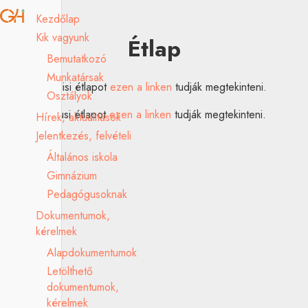
Kezdőlap
Kik vagyunk
Étlap
Bemutatkozó
Munkatársak
A 2026. áprilisi étlapot
ezen a linken
tudják megtekinteni.
Osztályok
A 2026. májusi étlapot
ezen a linken
tudják megtekinteni.
Hírek, aktualitások
Jelentkezés, felvételi
Általános iskola
Gimnázium
Pedagógusoknak
Dokumentumok,
kérelmek
Alapdokumentumok
Letölthető
dokumentumok,
kérelmek