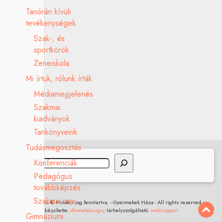
Tanórán kívüli
tevékenységek
Szak-, és
sportkörök
Zeneiskola
Mi írtuk, rólunk írták
Médiamegjelenés
Szakmai
kiadványok
Tankönyveink
Tudásmegosztás
Keresés
Konferenciák
Pedagógus
továbbképzés
Szakmai nap
2017 - 2026 © Minden jog fenntartva. - Gyermekek Háza - All rights reserved.
készítette:
db-webdesign
; tárhelyszolgáltató:
websupport
Gimnáziumi