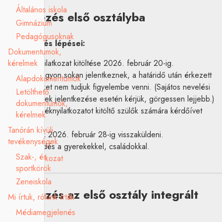
Általános iskola
Jelentkezés első osztályba
Gimnázium
Pedagógusoknak
A jelentkezés lépései:
Dokumentumok,
kérelmek
1. Szándéknyilatkozat kitöltése 2026. február 20-ig.
Iskolánkba nagyon sokan jelentkeznek, a határidő után érkezett
Alapdokumentumok
jelentkezéseket nem tudjuk figyelembe venni. (Sajátos nevelési
Letölthető
igényű gyermek jelentkezése esetén kérjük, görgessen lejjebb.)
dokumentumok,
2. A szándéknyilatkozatot kitöltő szülők számára kérdőívet
kérelmek
küldünk,
Tanórán kívüli
melyet kérünk 2026. február 28-ig visszaküldeni.
tevékenységek
3. Ismerkedés a gyerekekkel, családokkal.
Szak-, és
Szándéknyilatkozat
sportkörök
Zeneiskola
Jelentkezés az első osztály integrált
Mi írtuk, rólunk írták
helyeire
Médiamegjelenés