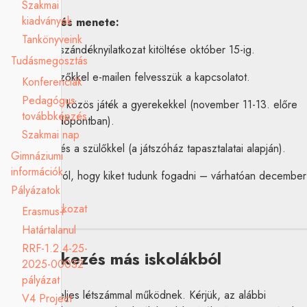
Szakmai
kiadványok
A jelentkezés menete:
Tankönyveink
1. Az alábbi szándéknyilatkozat kitöltése október 15-ig.
Tudásmegosztás
2. A jelentkezőkkel e-mailen felvesszük a kapcsolatot.
Konferenciák
Pedagógus
3. Találkozás, közös játék a gyerekekkel (november 11-13. előre
továbbképzés
egyeztetett időpontban).
Szakmai nap
4. Beszélgetés a szülőkkel (a játszóház tapasztalatai alapján).
Gimnáziumi
információk
5. Döntés arról, hogy kiket tudunk fogadni – várhatóan december
Pályázatok
végéig.
Szándéknyilatkozat
Erasmus+
Határtalanul
RRF-1.2.4-25-
Átjelentkezés más iskolákból
2025-00032
pályázat
Osztályaink teljes létszámmal működnek. Kérjük, az alábbi
V4 Project