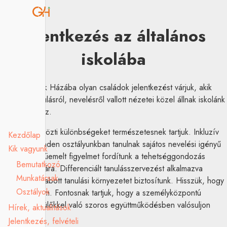
Jelentkezés az általános
iskolába
A Gyermekek Házába olyan családok jelentkezést várjuk, akik
iskoláról, tanulásról, nevelésről vallott nézetei közel állnak iskolánk
szemléletéhez.
A gyerekek közti különbségeket természetesnek tartjuk. Inkluzív
Kezdőlap
iskolaként minden osztályunkban tanulnak sajátos nevelési igényű
Kik vagyunk
gyermekek. Kiemelt figyelmet fordítunk a tehetséggondozás
Bemutatkozó
megvalósítására. Differenciált tanulásszervezést alkalmazva
Munkatársak
személyre szabott tanulási környezetet biztosítunk. Hisszük, hogy
Osztályok
a tanulás öröm. Fontosnak tartjuk, hogy a személyközpontú
nevelés a szülőkkel való szoros együttműködésben valósuljon
Hírek, aktualitások
meg.
Jelentkezés, felvételi