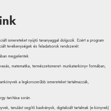
ink
iált ismereteket nyújtó tananyaggal dolgozik. Ezért a program
iált tevékenységek és feladatsorok rendszerét.
mában megjelentek.
vasás, matematika, természetismeret- munkatankönyv formában,
 tankönyvek a legkorszerűbb ismereteket tartalmazzák,
rgy tanítása során.
yvek, tanulást segítő kiadványok, digitalizált tartalmak (e-könyvek)