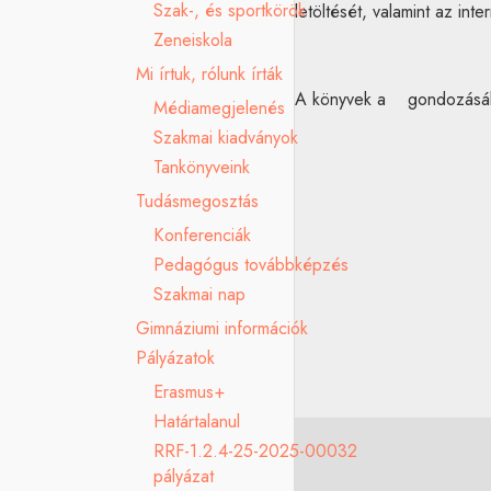
Szak-, és sportkörök
letöltését, valamint az int
Zeneiskola
Mi írtuk, rólunk írták
A könyvek a
gondozásáb
Médiamegjelenés
Szakmai kiadványok
Tankönyveink
Tudásmegosztás
Konferenciák
Pedagógus továbbképzés
Szakmai nap
Gimnáziumi információk
Pályázatok
Erasmus+
Határtalanul
RRF-1.2.4-25-2025-00032
pályázat