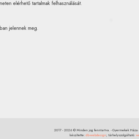
erneten elérhető tartalmak felhasználását.
an jelennek meg.
2017 - 2026 © Minden jog fenntartva. - Gyermekek Háza - 
készítette:
db-webdesign
; tárhelyszolgáltató:
w