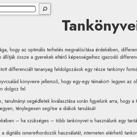
Tankönyve
a, hogy az optimális terhelés megvalósítása érdekében, differenc
állítják össze a gyerekek eltérő képességeihez igazodó differenc
kotott differenciált tananyag feldolgozások egy része tankönyv for
vcsalád könyveire jellemző, hogy egy-egy témakört- legyen az ol
an dolgoz fel.
, tanulmányi segédletek kiválasztása során figyelünk arra, hogy a
egyen, ténylegesen segítse a diákok tanulását.
rdekében – ha szükséges – több tankönyvet is használunk egy tantá
 a digitális ismerethordozók használatát, interneten elérhető tankön