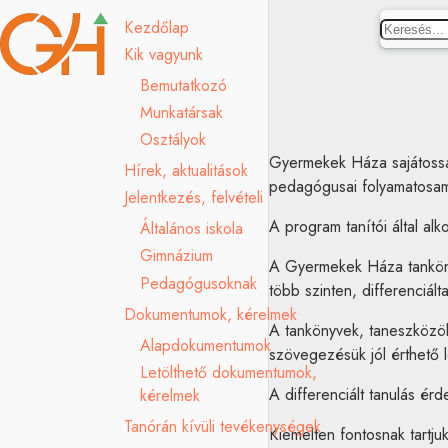
Keresés
Kezdőlap
Kik vagyunk
Bemutatkozó
Munkatársak
Osztályok
Gyermekek Háza sajátosság
Hírek, aktualitások
pedagógusai folyamatosam 
Jelentkezés, felvételi
A program tanítói által al
Általános iskola
Gimnázium
A Gyermekek Háza tanköny
Pedagógusoknak
több szinten, differenciált
Dokumentumok, kérelmek
A tankönyvek, taneszközök
Alapdokumentumok
szövegezésük jól érthető l
Letölthető dokumentumok,
A differenciált tanulás é
kérelmek
Tanórán kívüli tevékenységek
Kiemelten fontosnak tartjuk