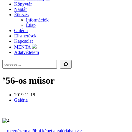
Könyvtár
Naptár
Étkezés
Információk
Étlap
Galéria
Elismerések
Kapcsolat
MENTA
Adatvédelem
Keresés
’56-os műsor
2019.11.18.
Galéria
…megnézem a többi képet a galériában >>