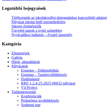
Legutóbbi bejegyzések
Tájékoztatás az iskolakezdési támogatáshoz kapcsolódó adategy
Pályázat iskolai büfé üzemeltetésére
Sikeres érettségizők
Ügyeleti napok a nyári szünetben
Nyolcadikos ballagás – évzáró ünnepély
Kategória
Elismerések
Galéria
Hírek, aktualitások
Pályázatok
Erasmus – Diákmobilitás
Erasmus – Tanártovábbképzés
Határtalanul
RRF-1.2.4-25-2025-00032 pályázat
V4 Project
Tudásmegosztás
Konferenciák
Pedagógus továbbképzés
Szakmai nap