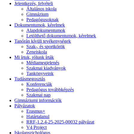
Jelentkezés, felvételi
Általános iskola
Gimnázium
Pedagógusoknak
Dokumentumok, kérelmek
Alapdokumentumok
Letölthető dokumentumok, kérelmek
Tanórán kívüli tevékenységek
Szak-, és sportkörök
Zeneiskola
Mi írtuk, rólunk írták
Médiamegjelenés
Szakmai kiadványok
Tankönyveink
Tudásmegosztás
Konferenciák
Pedagógus továbbképzés
Szakmai nap
Gimnáziumi információk
Pályázatok
Erasmus+
Határtalanul
RRF-1.2.4-25-2025-00032 pályázat
V4 Project
Iskolapszichológus