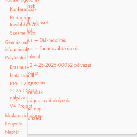
Elismerések
Konferenciák
Galéria
Pedagógus
Hírek, aktualitások
továbbképzés
Pályázatok
Szakmai nap
Erasmus – Diákmobilitás
Gimnáziumi
Erasmus – Tanártovábbképzés
információk
Határtalanul
Pályázatok
RRF-1.2.4-25-2025-00032 pályázat
Erasmus+
V4 Project
Határtalanul
Tudásmegosztás
RRF-1.2.4-25-
2025-00032
Konferenciák
pályázat
Pedagógus továbbképzés
V4 Project
Szakmai nap
Iskolapszichológus
Uncategorized
Könyvtár
Naptár