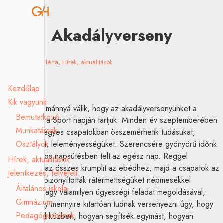
Akadályverseny
2024.09.29.
Galéria
,
Hírek, aktualitások
Kezdőlap
Kik vagyunk
Lassan hagyománnyá válik, hogy az akadályversenyünket a
Bemutatkozó
Népmese és a Sport napján tartjuk. Minden év szeptemberében
Munkatársak
a gyerekek vegyes csapatokban összemérhetik tudásukat,
Osztályok
ügyességüket, leleményességüket. Szerencsére gyönyörű időnk
volt, csodálatos napsütésben telt az egész nap. Reggel
Hírek, aktualitások
megpucoltuk az összes krumplit az ebédhez, majd a csapatok az
Jelentkezés, felvételi
akadályokon bizonyították rátermettségüket népmesékkel
Általános iskola
kapcsolatos vagy valamilyen ügyességi feladat megoldásával,
Gimnázium
továbbá, hogy mennyire kitartóan tudnak versenyezni úgy, hogy
Pedagógusoknak
nem felejtik el közben, hogyan segítsék egymást, hogyan