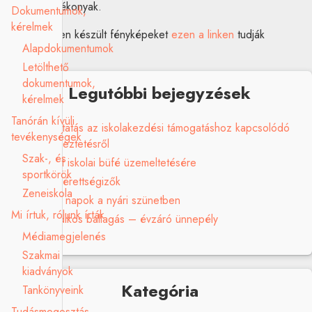
legyenek hatékonyak.
Dokumentumok,
kérelmek
Az eseményen készült fényképeket
ezen a linke
n
tudják
Alapdokumentumok
megtekinteni.
Letölthető
dokumentumok,
Legutóbbi bejegyzések
kérelmek
Tanórán kívüli
Tájékoztatás az iskolakezdési támogatáshoz kapcsolódó
tevékenységek
adategyeztetésről
Szak-, és
Pályázat iskolai büfé üzemeltetésére
sportkörök
Sikeres érettségizők
Zeneiskola
Ügyeleti napok a nyári szünetben
Mi írtuk, rólunk írták
Nyolcadikos ballagás – évzáró ünnepély
Médiamegjelenés
Szakmai
kiadványok
Kategória
Tankönyveink
Tudásmegosztás