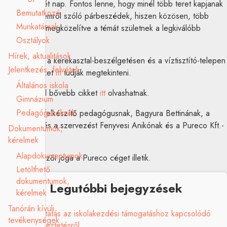
is volt ez a két nap. Fontos lenne, hogy minél több teret kapjanak
Bemutatkozó
a klímavédelemről szóló párbeszédek, hiszen közösen, több
Munkatársak
nézőpontból megközelítve a témát születnek a legkiválóbb
Osztályok
ötletek.
Hírek, aktualitások
A találkozón, a kerekasztal-beszélgetésen és a víztisztító-telepen
Jelentkezés, felvételi
készült képeket
itt
tudják megtekinteni.
Általános iskola
A találkozóról bővebb cikket
itt
olvashatnak.
Gimnázium
Pedagógusoknak
Köszönjük a felkészítő pedagógusnak, Bagyura Bettinának, a
lehetőséget és a szervezést Fenyvesi Anikónak és a Pureco Kft.-
Dokumentumok,
nek.
kérelmek
Alapdokumentumok
A képek szerzői joga a Pureco céget illetik.
Letölthető
dokumentumok,
Legutóbbi bejegyzések
kérelmek
Tanórán kívüli
Tájékoztatás az iskolakezdési támogatáshoz kapcsolódó
tevékenységek
adategyeztetésről