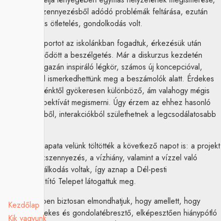
a környezetszennyezésből adódó problémák feltárása, ezután
pedig a közös ötletelés, gondolkodás volt.
A ghánai csoportot az iskolánkban fogadtuk, érkezésük után
hamar elkezdődött a beszélgetés. Már a diskurzus kezdetén
kialakult egy igazán inspiráló légkör, számos új koncepcióval,
elképzeléssel ismerkedhettünk meg a beszámolók alatt. Érdekes
volt egy, a miénktől gyökeresen különböző, ám valahogy mégis
hasonló perspektívát megismerni. Úgy érzem az ehhez hasonló
párbeszédekből, interakciókból születhetnek a legcsodálatosabb
ötletek.
Maame és csapata velünk töltötték a következő napot is: a projekt
fő témái a vízszennyezés, a vízhiány, valamint a vízzel való
tudatos gazdálkodás voltak, így aznap a Dél-pesti
Szennyvíztisztító Telepet látogattuk meg.
Összességében biztosan elmondhatjuk, hogy amellett, hogy
Kezdőlap
rendkívül érdekes és gondolatébresztő, elképesztően hiánypótló
Kik vagyunk