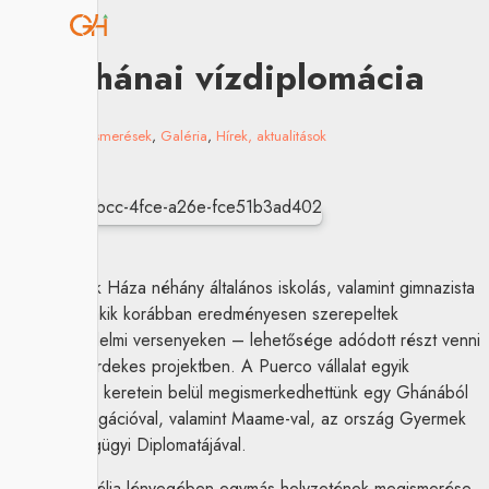
Ghánai vízdiplomácia
2023.06.14.
Elismerések
,
Galéria
,
Hírek, aktualitások
A Gyermekek Háza néhány általános iskolás, valamint gimnazista
diákjának – akik korábban eredményesen szerepeltek
környezetvédelmi versenyeken – lehetősége adódott részt venni
egy igazán érdekes projektben. A Puerco vállalat egyik
programjának keretein belül megismerkedhettünk egy Ghánából
érkezett delegációval, valamint Maame-val, az ország Gyermek
Közegészségügyi Diplomatájával.
A találkozó célja lényegében egymás helyzetének megismerése,