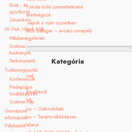
Szak-, és
Pályázat iskolai büfé üzemeltetésére
sportkörök
Sikeres érettségizők
Zeneiskola
Ügyeleti napok a nyári szünetben
Mi írtuk, rólunk írták
Nyolcadikos ballagás – évzáró ünnepély
Médiamegjelenés
Szakmai
kiadványok
Kategória
Tankönyveink
Tudásmegosztás
Elismerések
Konferenciák
Galéria
Pedagógus
Hírek, aktualitások
továbbképzés
Pályázatok
Szakmai nap
Erasmus – Diákmobilitás
Gimnáziumi
Erasmus – Tanártovábbképzés
információk
Határtalanul
Pályázatok