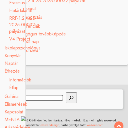
RRF-1.2.4-25-2025-00032 pályázat
Erasmus+
V4 Project
Határtalanul
Tudásmegosztás
RRF-1.2.4-25-
2025-00032
Konferenciák
pályázat
Pedagógus továbbképzés
V4 Project
Szakmai nap
Iskolapszichológus
Uncategorized
Könyvtár
Naptár
Étkezés
Információk
Étlap
Keresés
Galéria
Elismerések
Kapcsolat
MENTA
2017 - 2026 © Minden jog fenntartva. - Gyermekek Háza - All rights reserved.
készítette:
db-webdesign
; tárhelyszolgáltató:
websupport
Adatvédelem