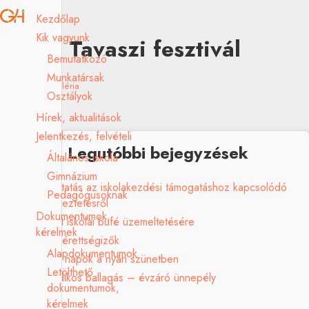
Kezdőlap
Kik vagyunk
Tavaszi fesztivál
Bemutatkozó
Munkatársak
2023.04.15.
Galéria
Osztályok
Hírek, aktualitások
Jelentkezés, felvételi
Legutóbbi bejegyzések
Általános iskola
Gimnázium
Tájékoztatás az iskolakezdési támogatáshoz kapcsolódó
Pedagógusoknak
adategyeztetésről
Dokumentumok,
Pályázat iskolai büfé üzemeltetésére
kérelmek
Sikeres érettségizők
Alapdokumentumok
Ügyeleti napok a nyári szünetben
Letölthető
Nyolcadikos ballagás – évzáró ünnepély
dokumentumok,
kérelmek