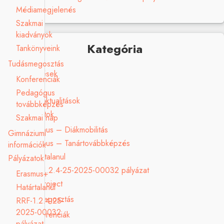
Médiamegjelenés
Szakmai
kiadványok
Kategória
Tankönyveink
Tudásmegosztás
Elismerések
Konferenciák
Galéria
Pedagógus
Hírek, aktualitások
továbbképzés
Pályázatok
Szakmai nap
Erasmus – Diákmobilitás
Gimnáziumi
Erasmus – Tanártovábbképzés
információk
Határtalanul
Pályázatok
RRF-1.2.4-25-2025-00032 pályázat
Erasmus+
V4 Project
Határtalanul
Tudásmegosztás
RRF-1.2.4-25-
2025-00032
Konferenciák
pályázat