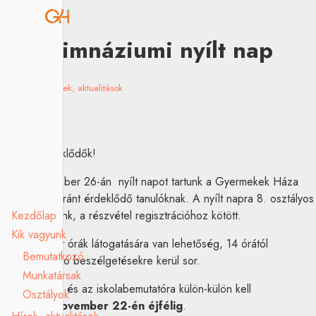
Gimnáziumi nyílt nap
2025.10.22.
Hírek, aktualitások
Kedves érdeklődők!
2025. november 26-án nyílt napot tartunk a Gyermekek Háza
Gimnáziuma iránt érdeklődő tanulóknak. A nyílt napra 8. osztályos
Kezdőlap
diákokat várunk, a részvétel regisztrációhoz kötött.
Kik vagyunk
13 órától nyílt órák látogatására van lehetőség, 14 órától
Bemutatkozó
iskolabemutató beszélgetésekre kerül sor.
Munkatársak
A nyílt órákra és az iskolabemutatóra külön-külön kell
Osztályok
regisztrálni
november 22-én éjfélig
.