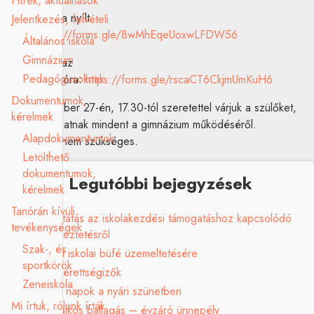
Hírek, aktualitások
Regisztráció a nyílt
Jelentkezés, felvételi
órákra:
https://forms.gle/8wMhEqeUoxwLFDW56
Általános iskola
Gimnázium
Regisztráció az
Pedagógusoknak
iskolabemutatóra:
https://forms.gle/rscaCT6CkjmUmKuH6
Dokumentumok,
2025. november 27-én, 17.30-tól szeretettel várjuk a szülőket,
kérelmek
ahol megtudhatnak mindent a gimnázium működéséről.
Alapdokumentumok
Regisztráció nem szükséges.
Letölthető
dokumentumok,
Legutóbbi bejegyzések
kérelmek
Tanórán kívüli
Tájékoztatás az iskolakezdési támogatáshoz kapcsolódó
tevékenységek
adategyeztetésről
Szak-, és
Pályázat iskolai büfé üzemeltetésére
sportkörök
Sikeres érettségizők
Zeneiskola
Ügyeleti napok a nyári szünetben
Mi írtuk, rólunk írták
Nyolcadikos ballagás – évzáró ünnepély