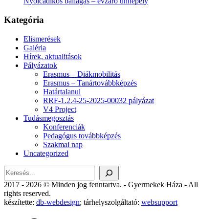
Nyolcadikos ballagás – évzáró ünnepély
Kategória
Elismerések
Galéria
Hírek, aktualitások
Pályázatok
Erasmus – Diákmobilitás
Erasmus – Tanártovábbképzés
Határtalanul
RRF-1.2.4-25-2025-00032 pályázat
V4 Project
Tudásmegosztás
Konferenciák
Pedagógus továbbképzés
Szakmai nap
Uncategorized
Keresés
2017 - 2026 © Minden jog fenntartva. - Gyermekek Háza - All
rights reserved.
készítette:
db-webdesign
; tárhelyszolgáltató:
websupport