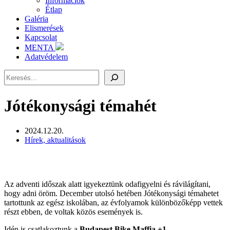
Információk
Étlap
Galéria
Elismerések
Kapcsolat
MENTA
Adatvédelem
Keresés
Jótékonysági témahét
2024.12.20.
Hírek, aktualitások
Az adventi időszak alatt igyekeztünk odafigyelni és rávilágítani,
hogy adni öröm. December utolsó hetében Jótékonysági témahetet
tartottunk az egész iskolában, az évfolyamok különbözőképp vettek
részt ebben, de voltak közös események is.
Idén is csatlakoztunk a
Budapest Bike Maffia +1