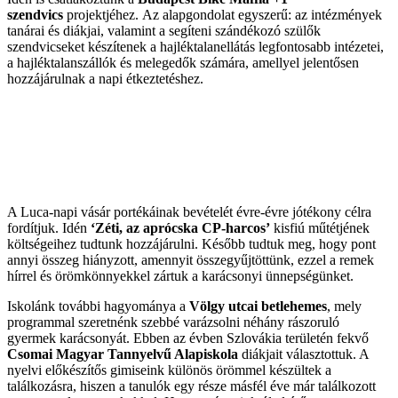
szendvics
projektjéhez. Az alapgondolat egyszerű: az intézmények
tanárai és diákjai, valamint a segíteni szándékozó szülők
szendvicseket készítenek a hajléktalanellátás legfontosabb intézetei,
a hajléktalanszállók és melegedők számára, amellyel jelentősen
hozzájárulnak a napi étkeztetéshez.
A Luca-napi vásár portékáinak bevételét évre-évre jótékony célra
fordítjuk. Idén
‘Zéti, az aprócska CP-harcos’
kisfiú műtétjének
költségeihez tudtunk hozzájárulni. Később tudtuk meg, hogy pont
annyi összeg hiányzott, amennyit összegyűjtöttünk, ezzel a remek
hírrel és örömkönnyekkel zártuk a karácsonyi ünnepségünket.
Iskolánk további hagyománya a
Völgy utcai betlehemes
, mely
programmal szeretnénk szebbé varázsolni néhány rászoruló
gyermek karácsonyát. Ebben az évben Szlovákia területén fekvő
Csomai Magyar Tannyelvű Alapiskola
diákjait választottuk. A
nyelvi előkészítős gimiseink különös örömmel készültek a
találkozásra, hiszen a tanulók egy része másfél éve már találkozott