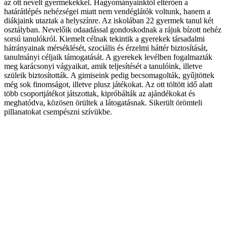
az ott nevelt gyermekekkel. Hagyományainktól eltérően a
határátlépés nehézségei miatt nem vendéglátók voltunk, hanem a
diákjaink utaztak a helyszínre. Az iskolában 22 gyermek tanul két
osztályban. Nevelőik odaadással gondoskodnak a rájuk bízott nehéz
sorsú tanulókról. Kiemelt célnak tekintik a gyerekek társadalmi
hátrányainak mérséklését, szociális és érzelmi háttér biztosítását,
tanulmányi céljaik támogatását. A gyerekek levélben fogalmazták
meg karácsonyi vágyaikat, amik teljesítését a tanulóink, illetve
szüleik biztosították. A gimiseink pedig becsomagolták, gyűjtöttek
még sok finomságot, illetve plusz játékokat. Az ott töltött idő alatt
több csoportjátékot játszottak, kipróbálták az ajándékokat és
meghatódva, közösen örültek a látogatásnak. Sikerült örömteli
pillanatokat csempészni szívükbe.