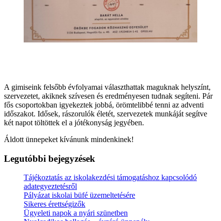
A gimiseink felsőbb évfolyamai választhattak maguknak helyszínt,
szervezetet, akiknek szívesen és eredményesen tudnak segíteni. Pár
fős csoportokban igyekeztek jobbá, örömtelibbé tenni az adventi
időszakot. Idősek, rászorulók életét, szervezetek munkáját segítve
két napot töltöttek el a jótékonyság jegyében.
Áldott ünnepeket kívánunk mindenkinek!
Legutóbbi bejegyzések
Tájékoztatás az iskolakezdési támogatáshoz kapcsolódó
adategyeztetésről
Pályázat iskolai büfé üzemeltetésére
Sikeres érettségizők
Ügyeleti napok a nyári szünetben