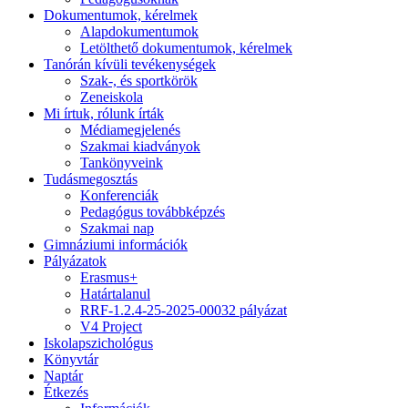
Dokumentumok, kérelmek
Alapdokumentumok
Letölthető dokumentumok, kérelmek
Tanórán kívüli tevékenységek
Szak-, és sportkörök
Zeneiskola
Mi írtuk, rólunk írták
Médiamegjelenés
Szakmai kiadványok
Tankönyveink
Tudásmegosztás
Konferenciák
Pedagógus továbbképzés
Szakmai nap
Gimnáziumi információk
Pályázatok
Erasmus+
Határtalanul
RRF-1.2.4-25-2025-00032 pályázat
V4 Project
Iskolapszichológus
Könyvtár
Naptár
Étkezés