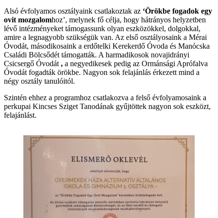
Alsó évfolyamos osztályaink csatlakoztak az
‘Örökbe fogadok egy
ovit mozgalom
hoz’, melynek fő célja, hogy hátrányos helyzetben
lévő intézményeket támogassunk olyan eszközökkel, dolgokkal,
amire a legnagyobb szükségük van. Az első osztályosaink a Mérai
Óvodát, másodikosaink a erdőtelki Kerekerdő Óvoda és Manócska
Családi Bölcsődét támogatták. A harmadikosok novajidrányi
Csicsergő Óvodát
,
a negyedikesek pedig az Ormánsági Aprófalva
Óvodát fogadták örökbe. Nagyon sok felajánlás érkezett mind a
négy osztály tanulóitól.
Szintén ehhez a programhoz csatlakozva a felső évfolyamosaink a
perkupai Kincses Sziget Tanodának gyűjtöttek nagyon sok eszközt,
felajánlást.