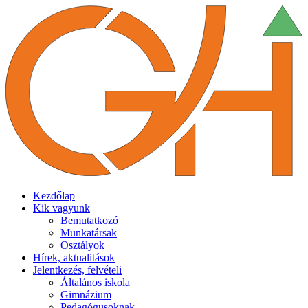
Kezdőlap
Kik vagyunk
Bemutatkozó
Munkatársak
Osztályok
Hírek, aktualitások
Jelentkezés, felvételi
Általános iskola
Gimnázium
Pedagógusoknak