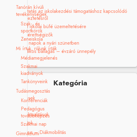
Tanórán kívüli
Tájékoztatás az iskolakezdési támogatáshoz kapcsolódó
tevékenységek
adategyeztetésről
Szak-, és
Pályázat iskolai büfé üzemeltetésére
sportkörök
Sikeres érettségizők
Zeneiskola
Ügyeleti napok a nyári szünetben
Mi írtuk, rólunk írták
Nyolcadikos ballagás – évzáró ünnepély
Médiamegjelenés
Szakmai
kiadványok
Kategória
Tankönyveink
Tudásmegosztás
Elismerések
Konferenciák
Galéria
Pedagógus
Hírek, aktualitások
továbbképzés
Pályázatok
Szakmai nap
Erasmus – Diákmobilitás
Gimnáziumi