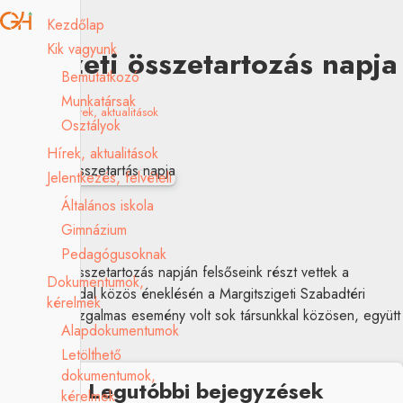
Kezdőlap
Kik vagyunk
Nemzeti összetartozás napja
Bemutatkozó
Munkatársak
2025.06.06.
Hírek, aktualitások
Osztályok
Hírek, aktualitások
Jelentkezés, felvételi
Általános iskola
Gimnázium
Pedagógusoknak
A Nemzeti összetartozás napján felsőseink részt vettek a
Dokumentumok,
Kézfogás c. dal közös éneklésén a Margitszigeti Szabadtéri
kérelmek
Színpadon. Izgalmas esemény volt sok társunkkal közösen, együtt
Alapdokumentumok
énekelni.
Letölthető
dokumentumok,
Legutóbbi bejegyzések
kérelmek