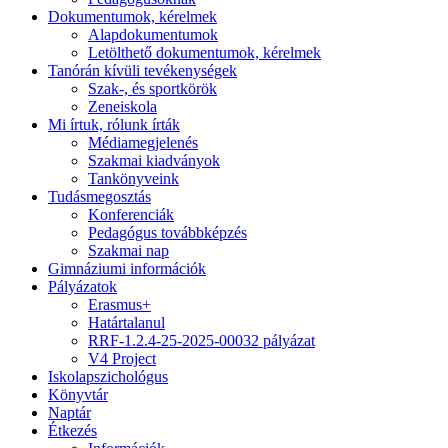
Dokumentumok, kérelmek
Alapdokumentumok
Letölthető dokumentumok, kérelmek
Tanórán kívüli tevékenységek
Szak-, és sportkörök
Zeneiskola
Mi írtuk, rólunk írták
Médiamegjelenés
Szakmai kiadványok
Tankönyveink
Tudásmegosztás
Konferenciák
Pedagógus továbbképzés
Szakmai nap
Gimnáziumi információk
Pályázatok
Erasmus+
Határtalanul
RRF-1.2.4-25-2025-00032 pályázat
V4 Project
Iskolapszichológus
Könyvtár
Naptár
Étkezés