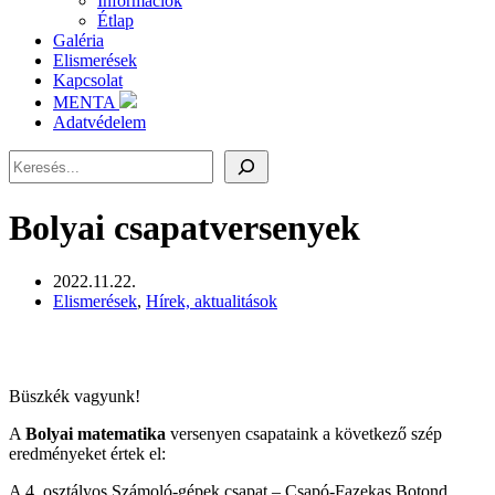
Információk
Étlap
Galéria
Elismerések
Kapcsolat
MENTA
Adatvédelem
Keresés
Bolyai csapatversenyek
2022.11.22.
Elismerések
,
Hírek, aktualitások
Büszkék vagyunk!
A
Bolyai matematika
versenyen csapataink a következő szép
eredményeket értek el:
A 4. osztályos Számoló-gépek csapat – Csapó-Fazekas Botond,