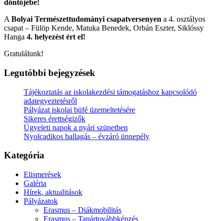
döntőjébe!
A
Bolyai Természettudományi
csapatversenyen
a 4. osztályos
csapat – Fülöp Kende, Matuka Benedek, Orbán Eszter, Siklóssy
Hanga
4. helyezést ért el!
Gratulálunk!
Legutóbbi bejegyzések
Tájékoztatás az iskolakezdési támogatáshoz kapcsolódó
adategyeztetésről
Pályázat iskolai büfé üzemeltetésére
Sikeres érettségizők
Ügyeleti napok a nyári szünetben
Nyolcadikos ballagás – évzáró ünnepély
Kategória
Elismerések
Galéria
Hírek, aktualitások
Pályázatok
Erasmus – Diákmobilitás
Erasmus – Tanártovábbképzés