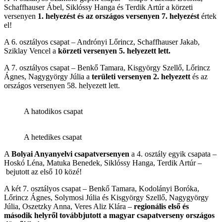
Schaffhauser Ábel, Siklóssy Hanga és Terdik Artúr a körzeti
versenyen
1. helyezést és az országos versenyen 7. helyezést
értek
el!
A 6. osztályos csapat – Andrónyi Lőrincz, Schaffhauser Jakab,
Sziklay Vencel a
körzeti versenyen 5. helyezett lett.
A 7. osztályos csapat – Benkő Tamara, Kisgyörgy Szellő, Lőrincz
Ágnes, Nagygyörgy Júlia a
területi versenyen 2. helyezett
és az
országos versenyen 58. helyezett lett.
A hatodikos csapat
A hetedikes csapat
A
Bolyai Anyanyelvi csapatversenyen
a 4. osztály egyik csapata –
Hoskó Léna, Matuka Benedek, Siklóssy Hanga, Terdik Artúr –
bejutott az első 10 közé!
A két 7. osztályos csapat – Benkő Tamara, Kodolányi Boróka,
Lőrincz Ágnes, Solymosi Júlia és Kisgyörgy Szellő, Nagygyörgy
Júlia, Oszetzky Anna, Veres Aliz Klára –
regionális első és
második helyről továbbjutott a magyar csapatverseny országos