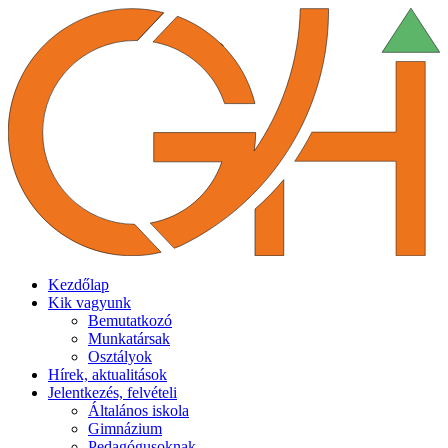
Kezdőlap
Kik vagyunk
Bemutatkozó
Munkatársak
Osztályok
Hírek, aktualitások
Jelentkezés, felvételi
Általános iskola
Gimnázium
Pedagógusoknak