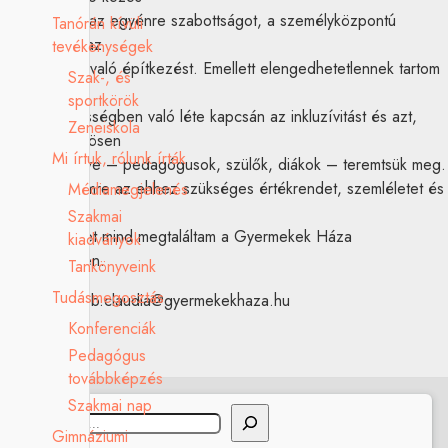
munka során az egyénre szabottságot, a személyközpontú
Tanórán kívüli
szemléletet, az
tevékenységek
erősségekre való építkezést. Emellett elengedhetetlennek tartom
Szak-, és
a gyermekek,
sportkörök
tanulók közösségben való léte kapcsán az inkluzívitást és azt,
Zeneiskola
hogy ezt közösen
Mi írtuk, rólunk írták
együttműködve – pedagógusok, szülők, diákok – teremtsük meg.
Nagy örömömre az ehhez szükséges értékrendet, szemléletet és
Médiamegjelenés
módszertani
Szakmai
sokszínűséget mind megtaláltam a Gyermekek Háza
kiadványok
közösségében.
Tankönyveink
Tudásmegosztás
Elérhetőség: b.claudia@gyermekekhaza.hu
Konferenciák
Pedagógus
továbbképzés
Szakmai nap
Keresés
Gimnáziumi