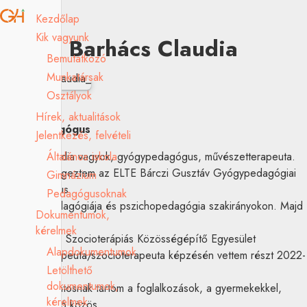
Kezdőlap
Kik vagyunk
Barhács Claudia
Bemutatkozó
Munkatársak
Osztályok
Hírek, aktualitások
gyógypedagógus
Jelentkezés, felvételi
Általános iskola
Barhács Claudia vagyok, gyógypedagógus, művészetterapeuta.
2020-ban végeztem az ELTE Bárczi Gusztáv Gyógypedagógiai
Gimnázium
Karán autizmus
Pedagógusoknak
spektrum pedagógiája és pszichopedagógia szakirányokon. Majd
Dokumentumok,
a Magyar
kérelmek
Művészet- és Szocioterápiás Közösségépítő Egyesület
Alapdokumentumok
művészetterapeuta/szocioterapeuta képzésén vettem részt 2022-
Letölthető
2025 között.
dokumentumok,
Kiemelten fontosnak tartom a foglalkozások, a gyermekekkel,
kérelmek
tanulókkal való közös