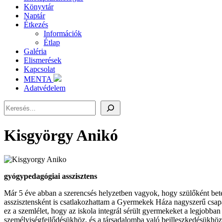
Könyvtár
Naptár
Étkezés
Információk
Étlap
Galéria
Elismerések
Kapcsolat
MENTA
Adatvédelem
Keresés
Kisgyörgy Anikó
gyógypedagógiai asszisztens
Már 5 éve abban a szerencsés helyzetben vagyok, hogy szülőként bet
asszisztensként is csatlakozhattam a Gyermekek Háza nagyszerű csap
ez a szemlélet, hogy az iskola integrál sérült gyermekeket a legjobban
személyiségfejlődésükhöz, és a társadalomba való beilleszkedésükhöz