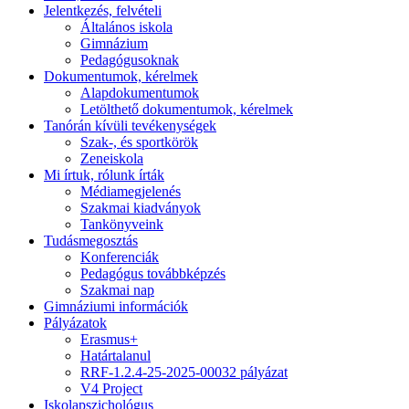
Jelentkezés, felvételi
Általános iskola
Gimnázium
Pedagógusoknak
Dokumentumok, kérelmek
Alapdokumentumok
Letölthető dokumentumok, kérelmek
Tanórán kívüli tevékenységek
Szak-, és sportkörök
Zeneiskola
Mi írtuk, rólunk írták
Médiamegjelenés
Szakmai kiadványok
Tankönyveink
Tudásmegosztás
Konferenciák
Pedagógus továbbképzés
Szakmai nap
Gimnáziumi információk
Pályázatok
Erasmus+
Határtalanul
RRF-1.2.4-25-2025-00032 pályázat
V4 Project
Iskolapszichológus