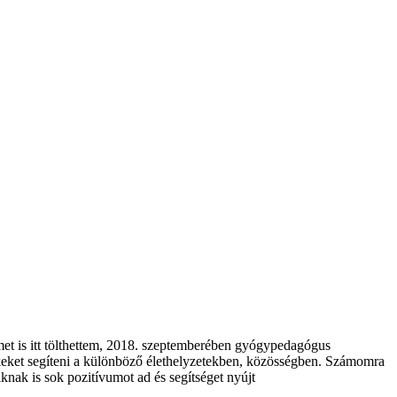
et is itt tölthettem, 2018. szeptemberében gyógypedagógus
keket segíteni a különböző élethelyzetekben, közösségben. Számomra
iknak is sok pozitívumot ad és segítséget nyújt