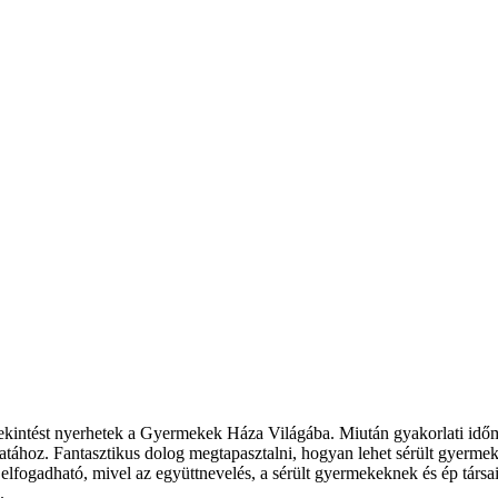
ekintést nyerhetek a Gyermekek Háza Világába. Miután gyakorlati időm
atához. Fantasztikus dolog megtapasztalni, hogyan lehet sérült gyerme
 elfogadható, mivel az együttnevelés, a sérült gyermekeknek és ép társa
.