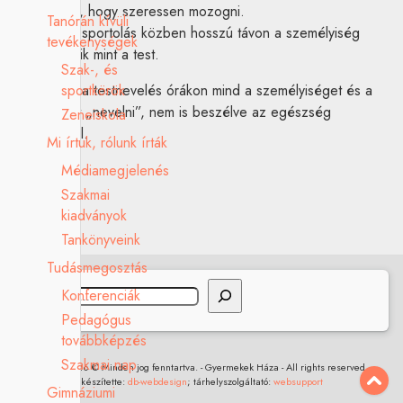
továbbtanulni, hogy szeressen mozogni.
Tanórán kívüli
Vallom, hogy sportolás közben hosszú távon a személyiség
tevékenységek
jobban fejlődik mint a test.
Szak-, és
sportkörök
Szerencsére a testnevelés órákon mind a személyiséget és a
testet is lehet „nevelni”, nem is beszélve az egészség
Zeneiskola
megőrzéséről.
Mi írtuk, rólunk írták
Médiamegjelenés
Szakmai
kiadványok
Tankönyveink
Tudásmegosztás
Keresés
Konferenciák
Pedagógus
továbbképzés
Szakmai nap
2017 - 2026 © Minden jog fenntartva. - Gyermekek Háza - All rights reserved.
készítette:
db-webdesign
; tárhelyszolgáltató:
websupport
Gimnáziumi