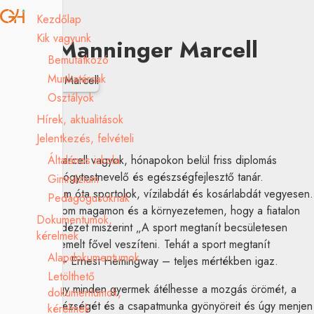
Kezdőlap
Kik vagyunk
Manninger Marcell
Bemutatkozó
Munkatársak
Osztályok
Hírek, aktualitások
testnevelés
Jelentkezés, felvételi
Általános iskola
Manninger Marcell vagyok, hónapokon belül friss diplomás
testnevelő-gyógytestnevelő és egészségfejlesztő tanár.
Gimnázium
Gyermekkorom óta sportolok, vízilabdát és kosárlabdát vegyesen.
Pedagógusoknak
Azt tapasztalom magamon és a környezetemen, hogy a fiatalon
Dokumentumok,
sokat hallott idézet miszerint „A sport megtanít becsületesen
kérelmek
győzni vagy emelt fővel veszíteni. Tehát a sport megtanít
Alapdokumentumok
mindenre. ” – Ernest Hemingway – teljes mértékben igaz.
Letölthető
A célom, hogy minden gyermek átélhesse a mozgás örömét, a
dokumentumok,
fejlődést nehézségét és a csapatmunka gyönyöreit és úgy menjen
kérelmek