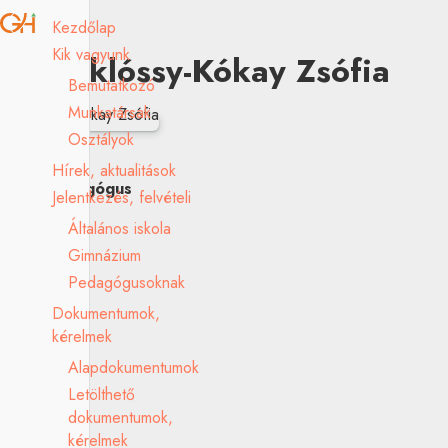
Kezdőlap
Kik vagyunk
Siklóssy-Kókay Zsófia
Bemutatkozó
Munkatársak
Osztályok
Hírek, aktualitások
gyógypedagógus
Jelentkezés, felvételi
Általános iskola
Gimnázium
Pedagógusoknak
Dokumentumok,
kérelmek
Alapdokumentumok
Letölthető
dokumentumok,
kérelmek