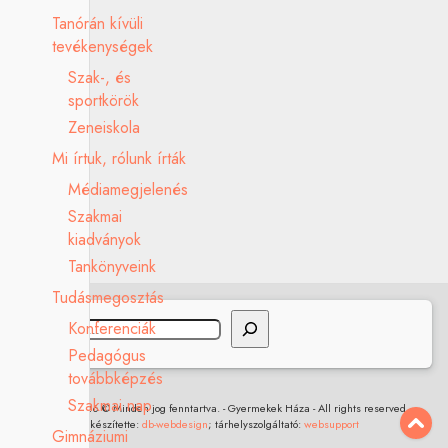
Tanórán kívüli
tevékenységek
Szak-, és
sportkörök
Zeneiskola
Mi írtuk, rólunk írták
Médiamegjelenés
Szakmai
kiadványok
Tankönyveink
Tudásmegosztás
Keresés
Konferenciák
Pedagógus
továbbképzés
Szakmai nap
2017 - 2026 © Minden jog fenntartva. - Gyermekek Háza - All rights reserved.
készítette:
db-webdesign
; tárhelyszolgáltató:
websupport
Gimnáziumi