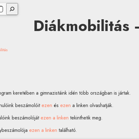
Diákmobilitás
litás
ogram keretében a gimnazistáink idén több országban is jártak.
nulóink beszámolóit
ezen
és
ezen
a linken olvashatják.
ulóink beszámolóját
ezen a linken
tekinthetik meg.
énybeszámolója
ezen a linken
található.