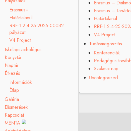
Pályázatok
Erasmus – Diákmob
Erasmus+
Erasmus – Tanárt
Határtalanul
Határtalanul
RRF-1.2.4-25-2025-00032
RRF-1.2.4-25-202
pályázat
V4 Project
V4 Project
Tudásmegosztás
Iskolapszichológus
Konferenciák
Könyvtár
Pedagógus továb
Naptár
Szakmai nap
Étkezés
Uncategorized
Információk
Étlap
Galéria
Elismerések
Kapcsolat
MENTA
Adatvédelem