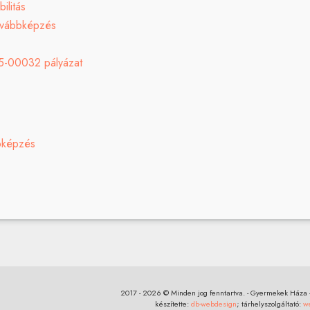
ilitás
ovábbképzés
5-00032 pályázat
bképzés
2017 - 2026 © Minden jog fenntartva. - Gyermekek Háza - 
készítette:
db-webdesign
; tárhelyszolgáltató:
w