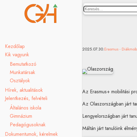
Keresés
Kezdőlap
2025.07.30.
Erasmus - Diákmobi
Kik vagyunk
Bemutatkozó
Munkatársak
Osztályok
Hírek, aktualitások
Az Erasmus+ mobilitási pr
Jelentkezés, felvételi
Az Olaszországban járt ta
Általános iskola
Lengyelországban járt tan
Gimnázium
Pedagógusoknak
Máltán járt tanulóink élm
Dokumentumok, kérelmek