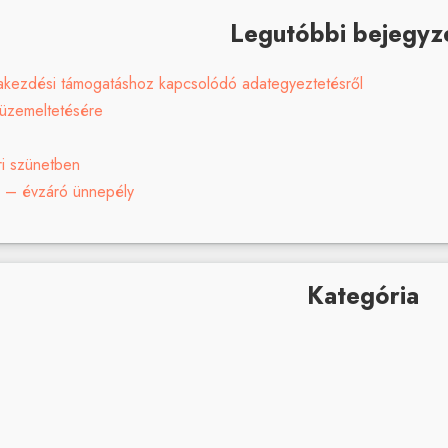
Legutóbbi bejegyz
lakezdési támogatáshoz kapcsolódó adategyeztetésről
é üzemeltetésére
ri szünetben
s – évzáró ünnepély
Kategória