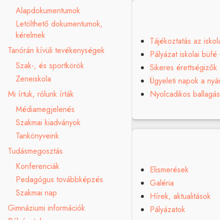
Alapdokumentumok
Letölthető dokumentumok,
kérelmek
Tájékoztatás az isko
Tanórán kívüli tevékenységek
Pályázat iskolai büf
Szak-, és sportkörök
Sikeres érettségizők
Zeneiskola
Ügyeleti napok a nyá
Nyolcadikos ballagá
Mi írtuk, rólunk írták
Médiamegjelenés
Szakmai kiadványok
Tankönyveink
Tudásmegosztás
Konferenciák
Elismerések
Pedagógus továbbképzés
Galéria
Szakmai nap
Hírek, aktualitások
Gimnáziumi információk
Pályázatok