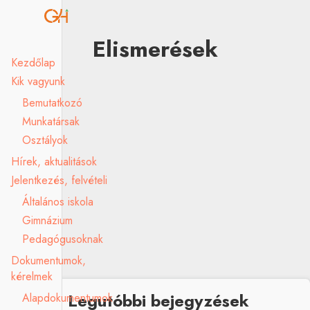
Elismerések
Kezdőlap
Kik vagyunk
Bemutatkozó
Munkatársak
Szeresd a Földet projektverseny
Osztályok
Hírek, aktualitások
Jelentkezés, felvételi
Általános iskola
Gimnázium
Bolyai csapatversenyek
Pedagógusoknak
Dokumentumok,
kérelmek
Legutóbbi bejegyzések
Alapdokumentumok