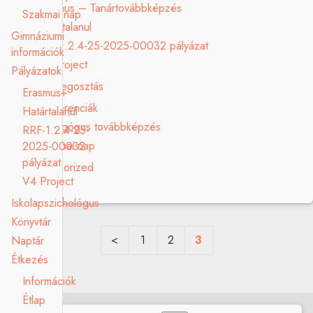
Erasmus – Tanártovábbképzés
Szakmai nap
Határtalanul
Gimnáziumi
RRF-1.2.4-25-2025-00032 pályázat
információk
V4 Project
Pályázatok
Tudásmegosztás
Erasmus+
Konferenciák
Határtalanul
Pedagógus továbbképzés
RRF-1.2.4-25-
Szakmai nap
2025-00032
pályázat
Uncategorized
V4 Project
Iskolapszichológus
Könyvtár
<
1
2
3
Naptár
Étkezés
Információk
Étlap