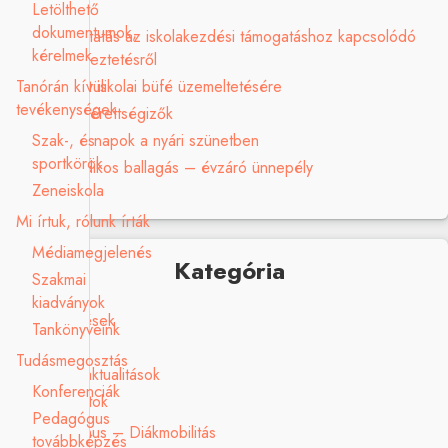
Letölthető
dokumentumok,
Tájékoztatás az iskolakezdési támogatáshoz kapcsolódó
kérelmek
adategyeztetésről
Tanórán kívüli
Pályázat iskolai büfé üzemeltetésére
tevékenységek
Sikeres érettségizők
Szak-, és
Ügyeleti napok a nyári szünetben
sportkörök
Nyolcadikos ballagás – évzáró ünnepély
Zeneiskola
Mi írtuk, rólunk írták
Médiamegjelenés
Kategória
Szakmai
kiadványok
Elismerések
Tankönyveink
Galéria
Tudásmegosztás
Hírek, aktualitások
Konferenciák
Pályázatok
Pedagógus
Erasmus – Diákmobilitás
továbbképzés