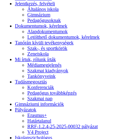
Jelentkezés, felvételi
Általános iskola
Gimnázium
Pedagógusoknak
Dokumentumok, kérelmek
Alapdokumentumok
Letölthető dokumentumok, kérelmek
Tanórán kívüli tevékenységek
Szak-, és sportkörök
Zeneiskola
Mi írtuk, rólunk írták
Médiamegjelenés
Szakmai kiadványok
Tankönyveink
Tudásmegosztás
Konferenciák
Pedagógus továbbképzés
Szakmai nap
Gimnáziumi információk
Pályázatok
Erasmus+
Határtalanul
RRF-1.2.4-25-2025-00032 pályázat
V4 Project
Iskolapszichológus