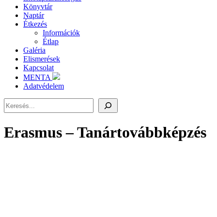
Könyvtár
Naptár
Étkezés
Információk
Étlap
Galéria
Elismerések
Kapcsolat
MENTA
Adatvédelem
Keresés
Erasmus – Tanártovábbképzés