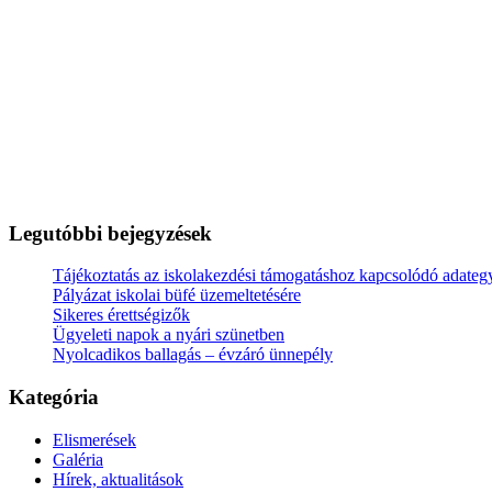
Legutóbbi bejegyzések
Tájékoztatás az iskolakezdési támogatáshoz kapcsolódó adategy
Pályázat iskolai büfé üzemeltetésére
Sikeres érettségizők
Ügyeleti napok a nyári szünetben
Nyolcadikos ballagás – évzáró ünnepély
Kategória
Elismerések
Galéria
Hírek, aktualitások