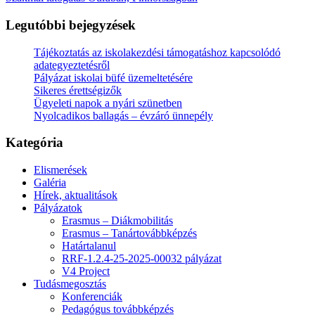
Legutóbbi bejegyzések
Tájékoztatás az iskolakezdési támogatáshoz kapcsolódó
adategyeztetésről
Pályázat iskolai büfé üzemeltetésére
Sikeres érettségizők
Ügyeleti napok a nyári szünetben
Nyolcadikos ballagás – évzáró ünnepély
Kategória
Elismerések
Galéria
Hírek, aktualitások
Pályázatok
Erasmus – Diákmobilitás
Erasmus – Tanártovábbképzés
Határtalanul
RRF-1.2.4-25-2025-00032 pályázat
V4 Project
Tudásmegosztás
Konferenciák
Pedagógus továbbképzés