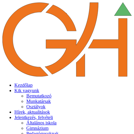
Kezdőlap
Kik vagyunk
Bemutatkozó
Munkatársak
Osztályok
Hírek, aktualitások
Jelentkezés, felvételi
Általános iskola
Gimnázium
Pedagógusoknak