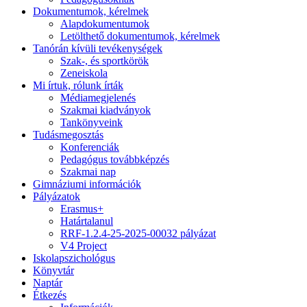
Dokumentumok, kérelmek
Alapdokumentumok
Letölthető dokumentumok, kérelmek
Tanórán kívüli tevékenységek
Szak-, és sportkörök
Zeneiskola
Mi írtuk, rólunk írták
Médiamegjelenés
Szakmai kiadványok
Tankönyveink
Tudásmegosztás
Konferenciák
Pedagógus továbbképzés
Szakmai nap
Gimnáziumi információk
Pályázatok
Erasmus+
Határtalanul
RRF-1.2.4-25-2025-00032 pályázat
V4 Project
Iskolapszichológus
Könyvtár
Naptár
Étkezés