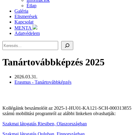
Információk
Étlap
Galéria
Elismerések
Kapcsolat
MENTA
Adatvédelem
Keresés
Tanártovábbképzés 2025
2026.03.31.
Erasmus - Tanártovábbképzés
Kollégáink beszámolóit az 2025-1-HU01-KA121-SCH-000313855
számú mobilitási programról az alábbi linkeken olvashatják:
Szakmai látogatás Riesiben, Olaszországban
Szakmai látogatás Ouluban, Finnországban