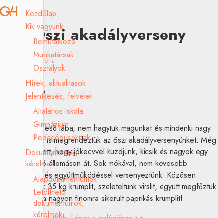
Kezdőlap
Kik vagyunk
Őszi akadályverseny
Bemutatkozó
Munkatársak
2021.10.01.
Galéria
Osztályok
Hírek, aktualitások
Jelentkezés, felvételi
Általános iskola
Gimnázium
Bár lógott az eső lába, nem hagytuk magunkat és mindenki nagy
Pedagógusoknak
örömére idén is megrendeztük az őszi akadályversenyünket. Még
a nap is kisütött, hogy jókedvvel küzdjünk, kicsik és nagyok egy
Dokumentumok,
csapatban, 13 állomáson át. Sok mókával, nem kevesebb
kérelmek
ügyességgel és együttműködéssel versenyeztünk! Közösen
Alapdokumentumok
megpucoltunk 35 kg krumplit, szeleteltünk virslit, együtt megfőztük
Letölthető
és megettük a nagyon finomra sikerült paprikás krumplit!
dokumentumok,
kérelmek
…megnézem a többi képet a galériában >>