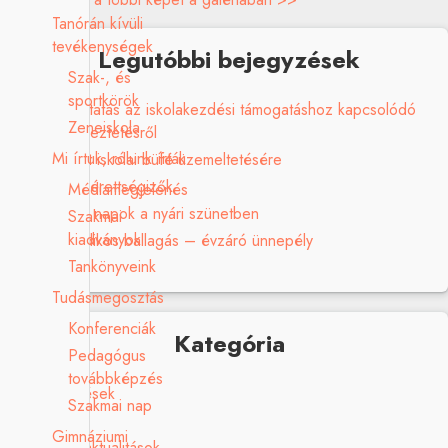
Tanórán kívüli
tevékenységek
Legutóbbi bejegyzések
Szak-, és
sportkörök
Tájékoztatás az iskolakezdési támogatáshoz kapcsolódó
Zeneiskola
adategyeztetésről
Mi írtuk, rólunk írták
Pályázat iskolai büfé üzemeltetésére
Sikeres érettségizők
Médiamegjelenés
Ügyeleti napok a nyári szünetben
Szakmai
kiadványok
Nyolcadikos ballagás – évzáró ünnepély
Tankönyveink
Tudásmegosztás
Konferenciák
Kategória
Pedagógus
továbbképzés
Elismerések
Szakmai nap
Galéria
Gimnáziumi
Hírek, aktualitások